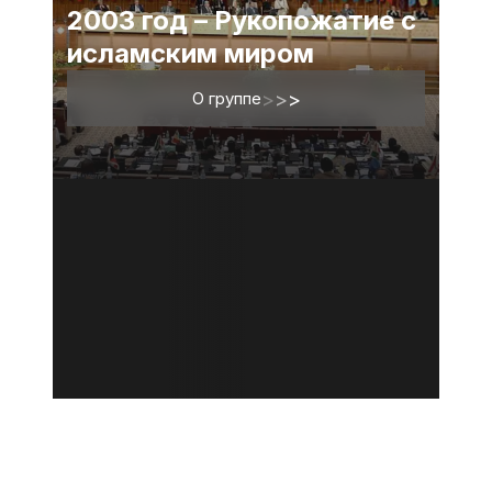
2003 год – Рукопожатие с
исламским миром
О группе
>
>
>