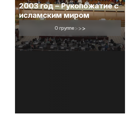
2003 год – Рукопожатие с
исламским миром
О группе
>
>
>