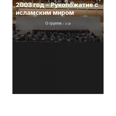
2003 год – Рукопожатие с
исламским миром
О группе
>
>
>