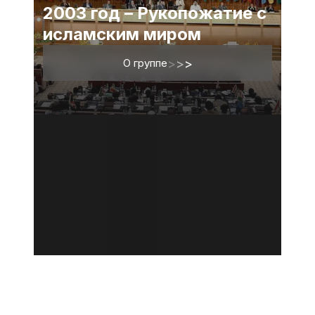
2003 год – Рукопожатие с
исламским миром
О группе
>
>
>