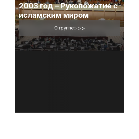
2003 год – Рукопожатие с
исламским миром
О группе
>
>
>