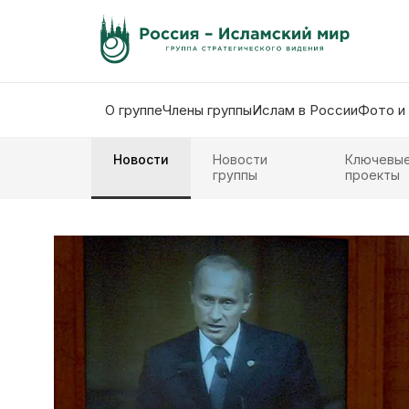
О группе
Члены группы
Ислам в России
Фото и
Новости
Новости
Ключевы
группы
проекты