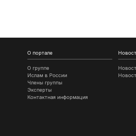
Кыргызстан
Ливан
Ливия
О портале
Новос
Малайзия
О группе
Новос
Ислам в России
Новост
Марокко
Члены группы
Эксперты
Нигерия
Контактная информация
ОАЭ
Оман