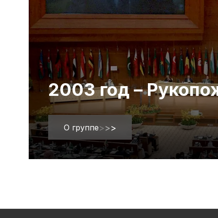
2003 год – Рукоп
О группе
>
>
>