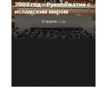
2003 год – Рукопожатие с
исламским миром
О группе
>
>
>