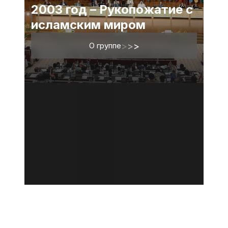
2003 год – Рукопожатие с
исламским миром
О группе
>
>
>