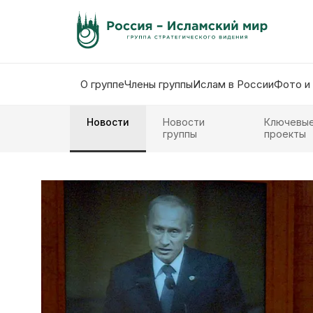
О группе
Члены группы
Ислам в России
Фото и
Новости
Новости
Ключевы
группы
проекты