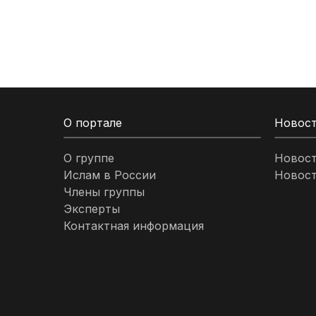
Кыргызстан
Ливан
Ливия
О портале
Новос
Малайзия
О группе
Новос
Ислам в России
Новост
Марокко
Члены группы
Эксперты
Нигерия
Контактная информация
ОАЭ
Оман