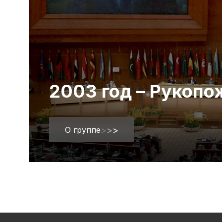
2003 год – Рукоп
О группе
>
>
>