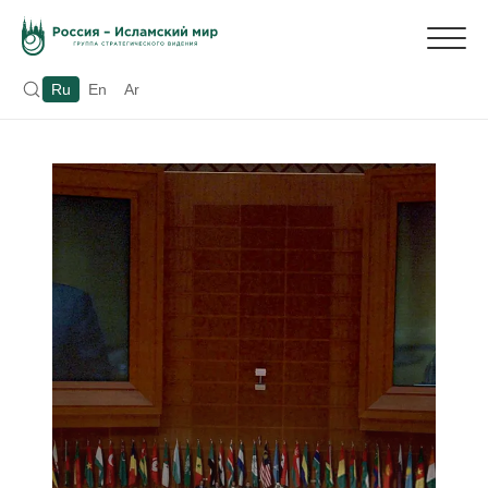
Ru
En
Ar