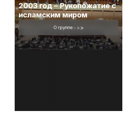
2003 год – Рукопожатие с
исламским миром
О группе
>
>
>