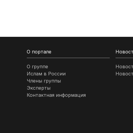
Кыргызстан
Ливан
Ливия
О портале
Новос
Малайзия
О группе
Новос
Ислам в России
Новост
Марокко
Члены группы
Эксперты
Нигерия
Контактная информация
ОАЭ
Оман