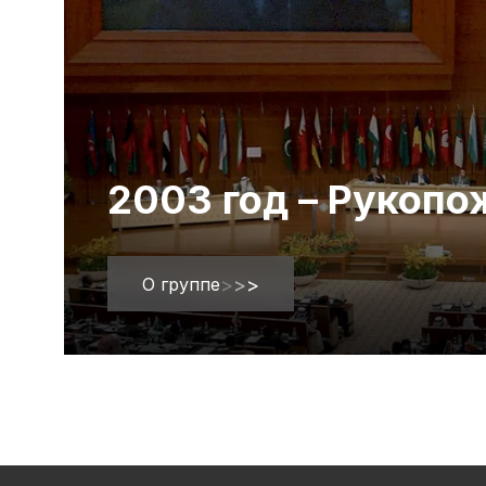
2003 год – Рукоп
О группе
>
>
>