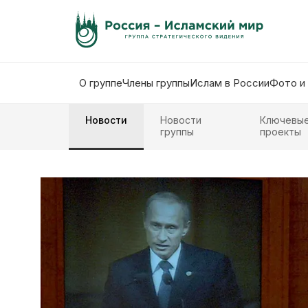
О группе
Члены группы
Ислам в России
Фото и
Новости
Новости
Ключевы
группы
проекты