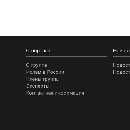
Кыргызстан
Ливан
Ливия
О портале
Новос
Малайзия
О группе
Новос
Ислам в России
Новост
Марокко
Члены группы
Эксперты
Нигерия
Контактная информация
ОАЭ
Оман