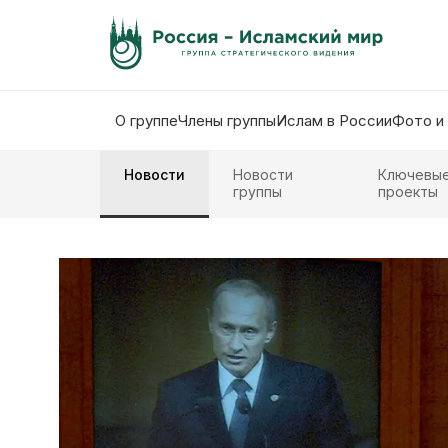
О группе
Члены группы
Ислам в России
Фото и
Новости
Новости
Ключевы
группы
проекты