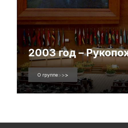
2003 год – Рукоп
О группе
>
>
>