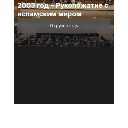
2003 год – Рукопожатие с
исламским миром
О группе
>
>
>