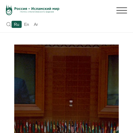
Ru
En
Ar