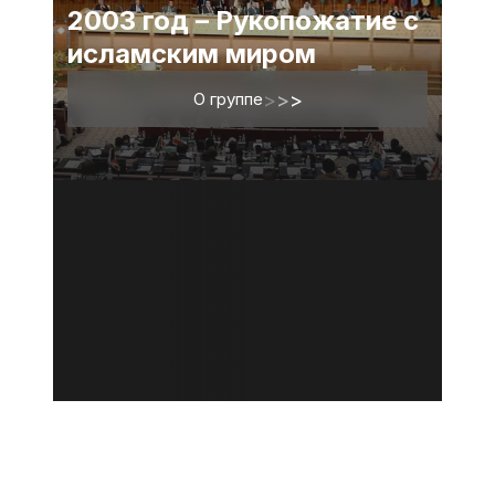
2003 год – Рукопожатие с
исламским миром
О группе
>
>
>