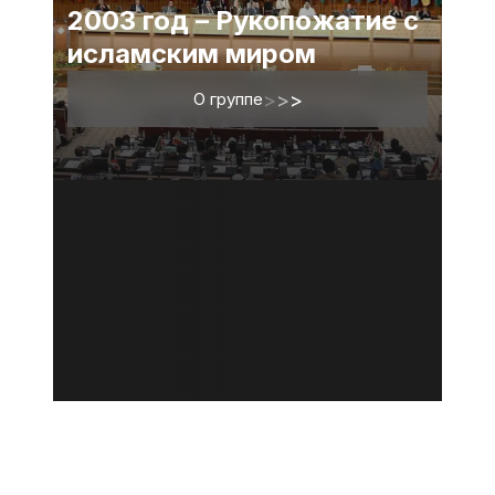
2003 год – Рукопожатие с
исламским миром
О группе
>
>
>