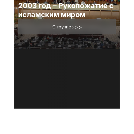
2003 год – Рукопожатие с
исламским миром
О группе
>
>
>