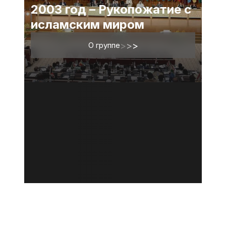
2003 год – Рукопожатие с
исламским миром
О группе
>
>
>