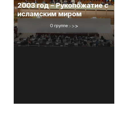
2003 год – Рукопожатие с
исламским миром
О группе
>
>
>