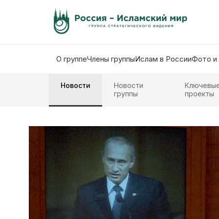
О группе
Члены группы
Ислам в России
Фото и
Новости
Новости
Ключевы
группы
проекты