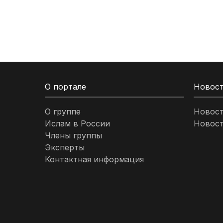
Кыргызстан
Ливан
Ливия
О портале
Новос
Малайзия
О группе
Новос
Ислам в России
Новост
Марокко
Члены группы
Эксперты
Нигерия
Контактная информация
ОАЭ
Оман