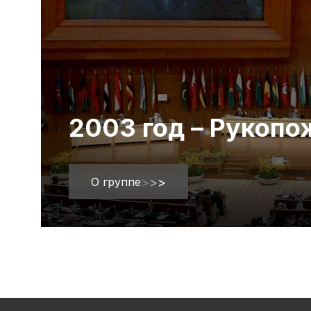
2003 год – Рукоп
О группе
>
>
>