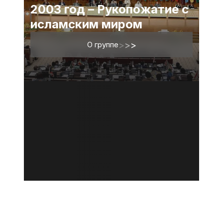
2003 год – Рукопожатие с
исламским миром
О группе
>
>
>