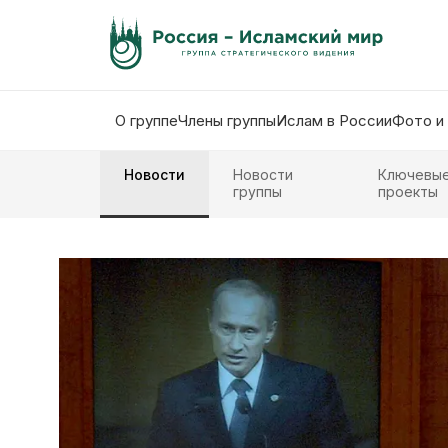
О группе
Члены группы
Ислам в России
Фото и
Новости
Новости
Ключевы
группы
проекты