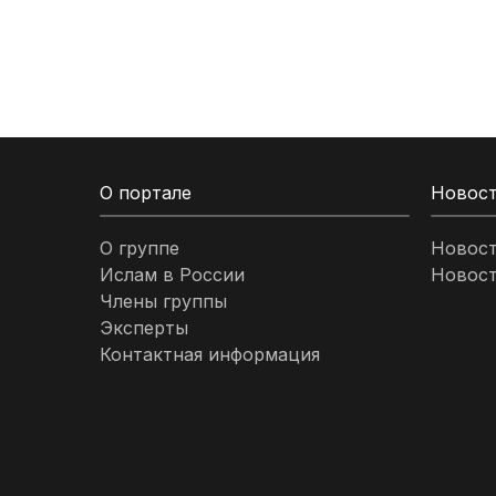
Кыргызстан
Ливан
Ливия
О портале
Новос
Малайзия
О группе
Новос
Ислам в России
Новост
Марокко
Члены группы
Эксперты
Нигерия
Контактная информация
ОАЭ
Оман