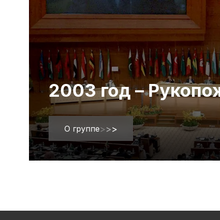
2003 год – Рукоп
О группе
>
>
>