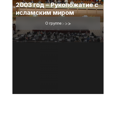
2003 год – Рукопожатие с
исламским миром
О группе
>
>
>