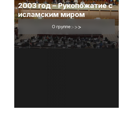
2003 год – Рукопожатие с
исламским миром
О группе
>
>
>