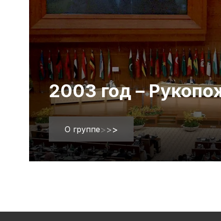
2003 год – Рукоп
О группе
>
>
>