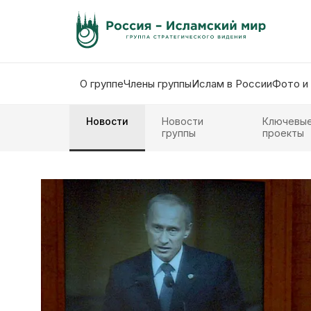
О группе
Члены группы
Ислам в России
Фото и
Новости
Новости
Ключевы
группы
проекты