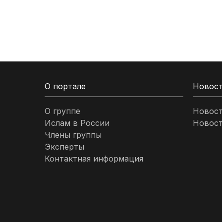
Кыргызстан
Ливан
Ливия
О портале
Новос
Малайзия
О группе
Новос
Ислам в России
Новост
Марокко
Члены группы
Эксперты
Нигерия
Контактная информация
ОАЭ
Оман