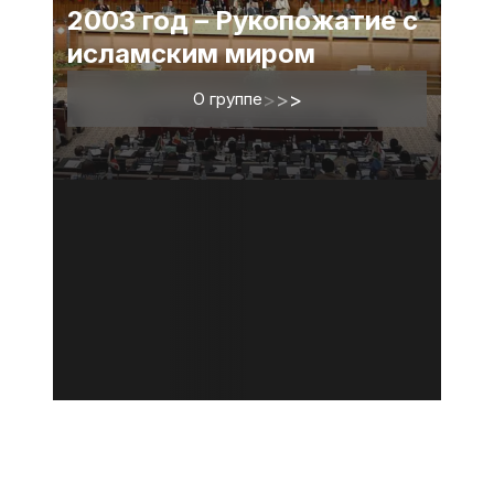
2003 год – Рукопожатие с
исламским миром
О группе
>
>
>