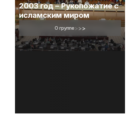
2003 год – Рукопожатие с
исламским миром
О группе
>
>
>