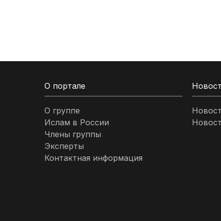
Кыргызстан
Ливан
Ливия
О портале
Новос
Малайзия
О группе
Новос
Ислам в России
Новост
Марокко
Члены группы
Эксперты
Нигерия
Контактная информация
ОАЭ
Оман