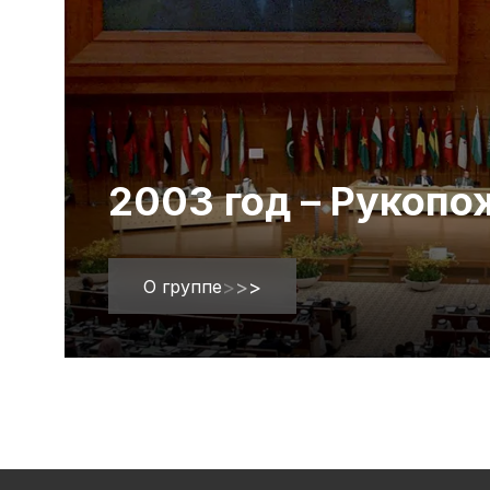
2003 год – Рукоп
О группе
>
>
>