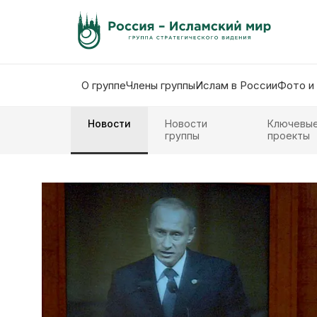
О группе
Члены группы
Ислам в России
Фото и
Новости
Новости
Ключевы
группы
проекты