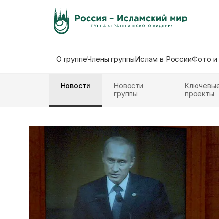
О группе
Члены группы
Ислам в России
Фото и
Новости
Новости
Ключевы
группы
проекты