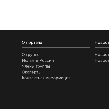
Кыргызстан
Ливан
Ливия
О портале
Новос
Малайзия
О группе
Новос
Ислам в России
Новост
Марокко
Члены группы
Эксперты
Нигерия
Контактная информация
ОАЭ
Оман