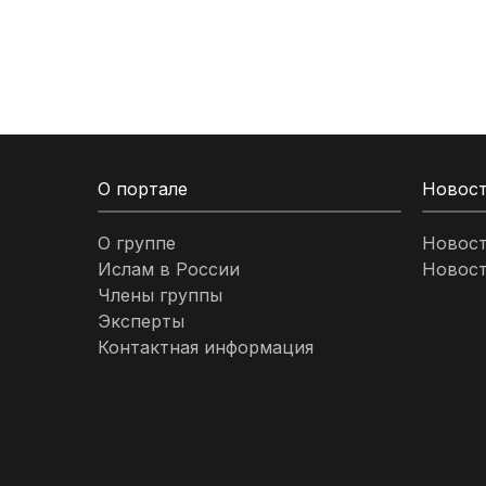
Кыргызстан
Ливан
Ливия
О портале
Новос
Малайзия
О группе
Новос
Ислам в России
Новост
Марокко
Члены группы
Эксперты
Нигерия
Контактная информация
ОАЭ
Оман