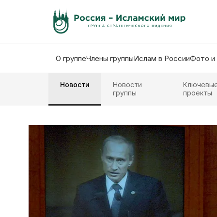
О группе
Члены группы
Ислам в России
Фото и
Новости
Новости
Ключевы
группы
проекты