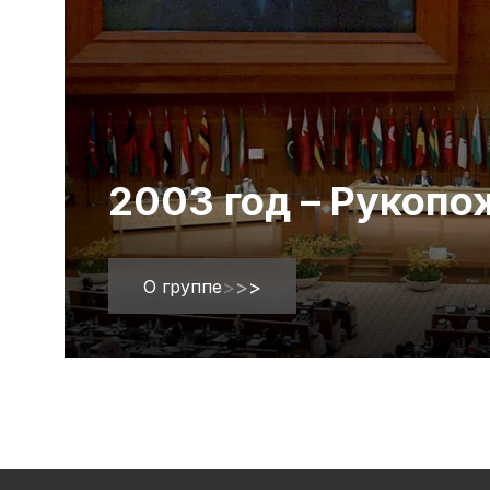
2003 год – Рукоп
О группе
>
>
>