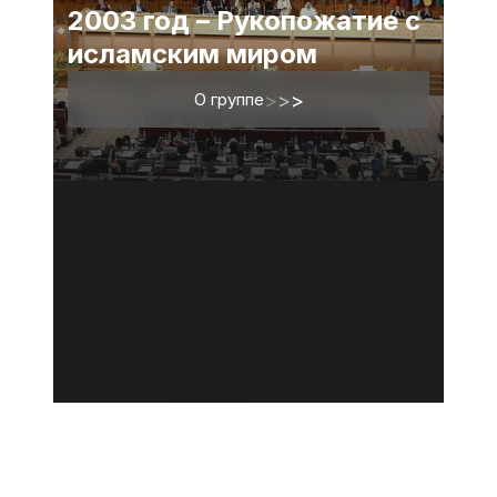
2003 год – Рукопожатие с
исламским миром
О группе
>
>
>