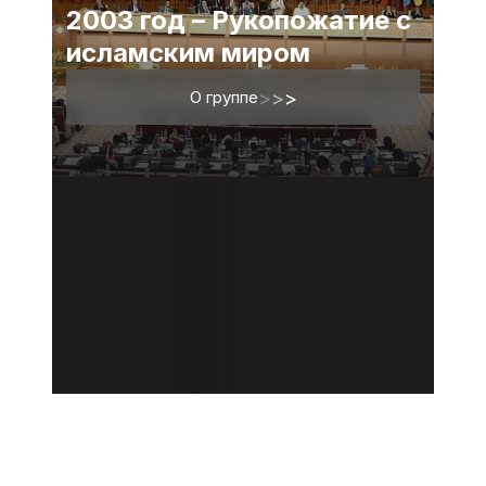
2003 год – Рукопожатие с
исламским миром
О группе
>
>
>