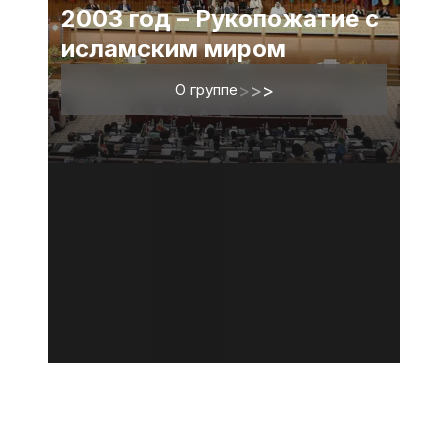
2003 год – Рукопожатие с
исламским миром
О группе
>
>
>