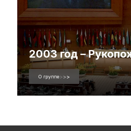
2003 год – Рукоп
О группе
>
>
>