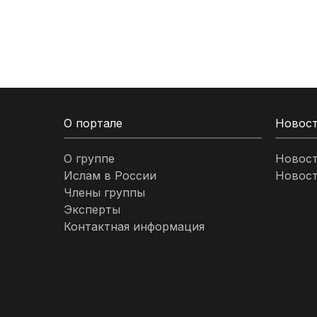
Кыргызстан
Ливан
Ливия
О портале
Новос
Малайзия
О группе
Новос
Ислам в России
Новост
Марокко
Члены группы
Эксперты
Нигерия
Контактная информация
ОАЭ
Оман