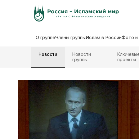
О группе
Члены группы
Ислам в России
Фото и
Новости
Новости
Ключевы
группы
проекты