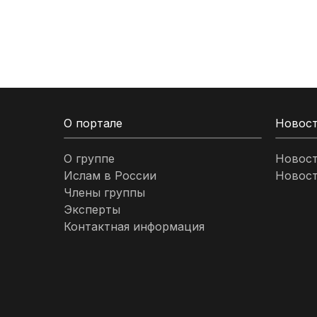
Кыргызстан
Ливан
Ливия
О портале
Новос
Малайзия
О группе
Новос
Ислам в России
Новост
Марокко
Члены группы
Эксперты
Нигерия
Контактная информация
ОАЭ
Оман