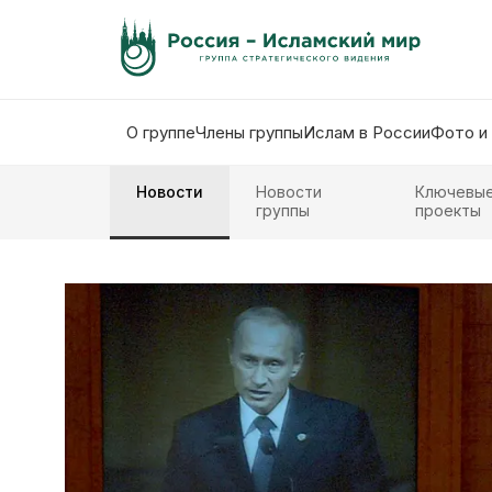
О группе
Члены группы
Ислам в России
Фото и
Новости
Новости
Ключевы
группы
проекты