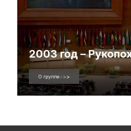
2003 год – Рукоп
О группе
>
>
>