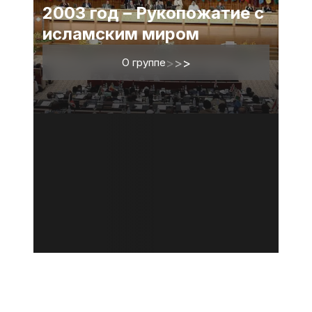
2003 год – Рукопожатие с
исламским миром
О группе
>
>
>