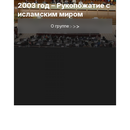
2003 год – Рукопожатие с
исламским миром
О группе
>
>
>