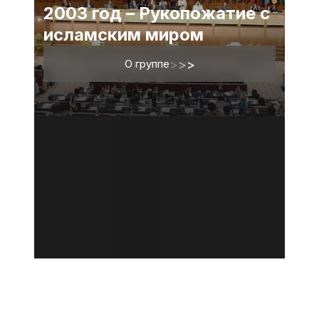
2003 год – Рукопожатие с
исламским миром
О группе
>
>
>