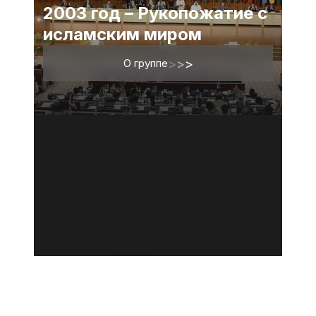
2003 год – Рукопожатие с
исламским миром
О группе
>
>
>