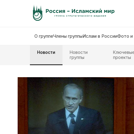
О группе
Члены группы
Ислам в России
Фото и
Новости
Новости
Ключевы
группы
проекты