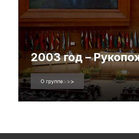
2003 год – Рукоп
О группе
>
>
>