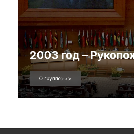
2003 год – Рукоп
О группе
>
>
>