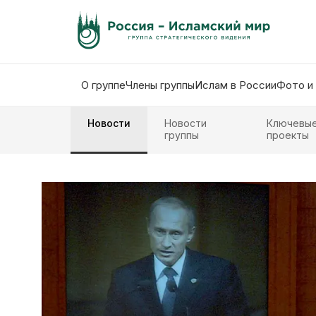
О группе
Члены группы
Ислам в России
Фото и
Новости
Новости
Ключевы
группы
проекты