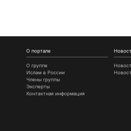
Кыргызстан
Ливан
Ливия
О портале
Новос
Малайзия
О группе
Новос
Ислам в России
Новост
Марокко
Члены группы
Эксперты
Нигерия
Контактная информация
ОАЭ
Оман