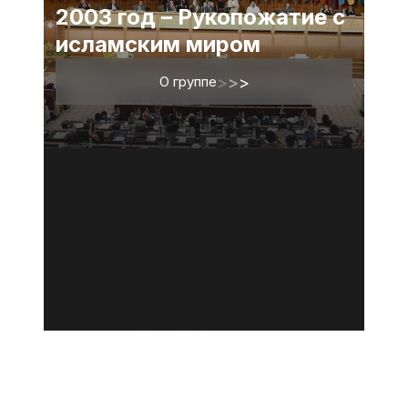
2003 год – Рукопожатие с
исламским миром
О группе
>
>
>