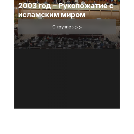
2003 год – Рукопожатие с
исламским миром
О группе
>
>
>