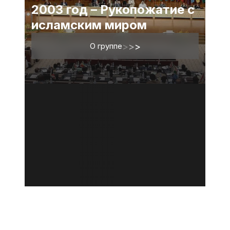
2003 год – Рукопожатие с
исламским миром
О группе
>
>
>