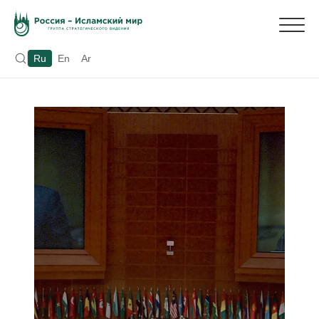
Ru
En
Ar