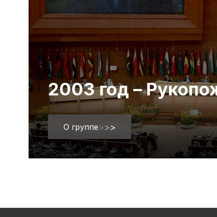
2003 год – Рукоп
О группе
>
>
>