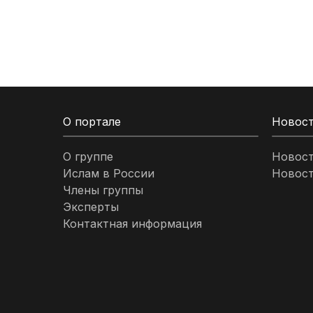
Кыргызстан
Ливан
Ливия
О портале
Новос
Малайзия
О группе
Новос
Ислам в России
Новост
Марокко
Члены группы
Эксперты
Нигерия
Контактная информация
ОАЭ
Оман