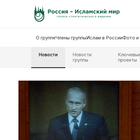
О группе
Члены группы
Ислам в России
Фото и
Новости
Новости
Ключевы
группы
проекты