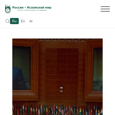
Ru
En
Ar