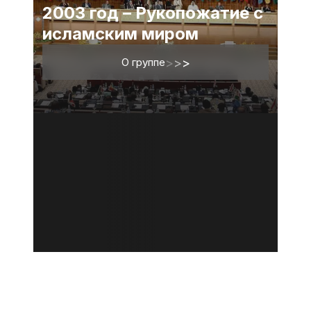
2003 год – Рукопожатие с
исламским миром
О группе
>
>
>