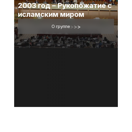
2003 год – Рукопожатие с
исламским миром
О группе
>
>
>