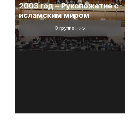
2003 год – Рукопожатие с
исламским миром
О группе
>
>
>