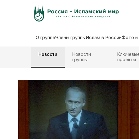
О группе
Члены группы
Ислам в России
Фото и
Новости
Новости
Ключевы
группы
проекты