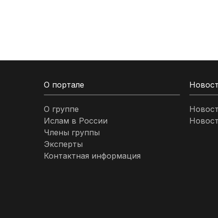
Кыргызстан
Ливан
Ливия
О портале
Новос
Малайзия
О группе
Новос
Ислам в России
Новост
Марокко
Члены группы
Эксперты
Нигерия
Контактная информация
ОАЭ
Оман