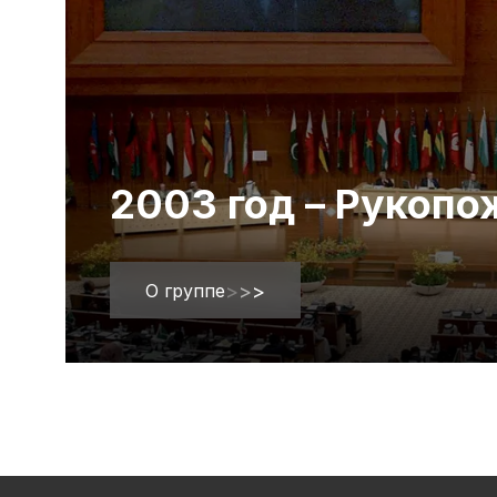
2003 год – Рукоп
О группе
>
>
>