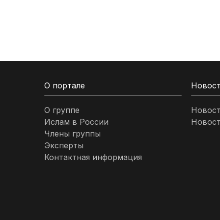
Кыргызстан
Ливан
Ливия
О портале
Новос
Малайзия
О группе
Новос
Ислам в России
Новост
Марокко
Члены группы
Эксперты
Нигерия
Контактная информация
ОАЭ
Оман