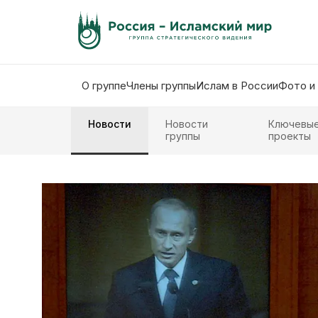
О группе
Члены группы
Ислам в России
Фото и
Новости
Новости
Ключевы
группы
проекты