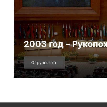
2003 год – Рукоп
О группе
>
>
>