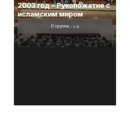
2003 год – Рукопожатие с
исламским миром
О группе
>
>
>